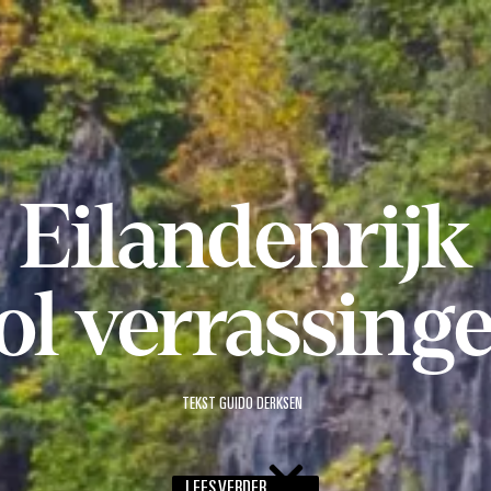
Eilandenrijk
ol verrassing
TEKST G
UIDO DERKSEN
LEES VERDER