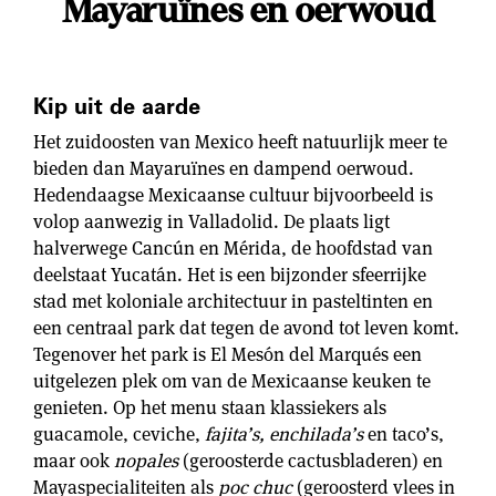
Mayaruïnes en oerwoud
Kip uit de aarde
Het zuidoosten van Mexico heeft natuurlijk meer te
bieden dan Mayaruïnes en dampend oerwoud.
Hedendaagse Mexicaanse cultuur bijvoorbeeld is
volop aanwezig in Valladolid. De plaats ligt
halverwege Cancún en Mérida, de hoofdstad van
deelstaat Yucatán. Het is een bijzonder sfeerrijke
stad met koloniale architectuur in pasteltinten en
een centraal park dat tegen de avond tot leven komt.
Tegenover het park is El Mesón del Marqués een
uitgelezen plek om van de Mexicaanse keuken te
genieten. Op het menu staan klassiekers als
guacamole, ceviche,
fajita’s, enchilada’s
en taco’s,
maar ook
nopales
(geroosterde cactusbladeren) en
Mayaspecialiteiten als
poc chuc
(geroosterd vlees in