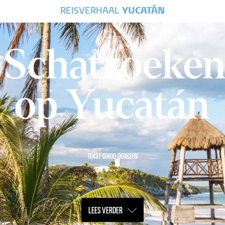
REISVERHAAL
YUCATÁN
Schatzoeke
op Yucatán
TEKST GUIDO DERKSEN
LEES VERDER