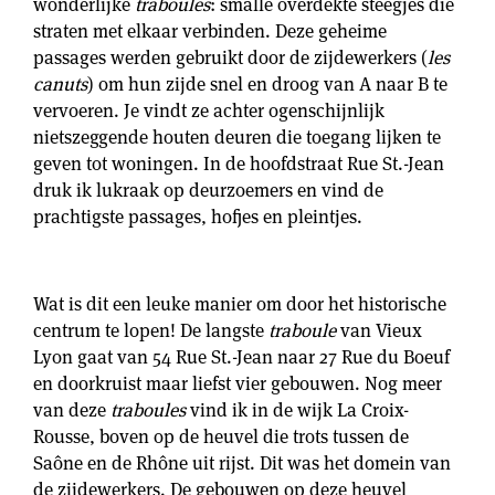
wonderlijke
traboules
: smalle overdekte steegjes die
straten met elkaar verbinden. Deze geheime
passages werden gebruikt door de zijdewerkers (
les
canuts
) om hun zijde snel en droog van A naar B te
vervoeren. Je vindt ze achter ogenschijnlijk
nietszeggende houten deuren die toegang lijken te
geven tot woningen. In de hoofdstraat Rue St.-Jean
druk ik lukraak op deurzoemers en vind de
prachtigste passages, hofjes en pleintjes.
Wat is dit een leuke manier om door het historische
centrum te lopen! De langste
traboule
van Vieux
Lyon gaat van 54 Rue St.-Jean naar 27 Rue du Boeuf
en doorkruist maar liefst vier gebouwen. Nog meer
van deze
traboules
vind ik in de wijk La Croix-
Rousse, boven op de heuvel die trots tussen de
Saône en de Rhône uit rijst. Dit was het domein van
de zijdewerkers. De gebouwen op deze heuvel