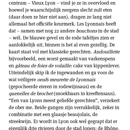
centrum – Vieux Lyon – vind je ze in overvloed en
hoewel je waarschijnlijk nergens slecht zult eten
(daar doen ze hier niet aan), dragen ze lang niet
allemaal het officiële keurmerk. Les Lyonnais heeft
dat – samen met nog 22 andere
bouchons
in de stad
– wél. De blauwe gevel en de rode tafeltjes zien er
aanlokkelijk uit, binnen is het al even gezellig. De
kaart staat vol met klassieke gerechten.
Andouillette
bijvoorbeeld, een worst gemaakt van varkenspens
en
gâteau de foies de volaille
: cake van kippenlever.
Uiteindelijk skip ik de ingewanden en ga voor de
wat veiligere
oeufs meurette de Lyonnais
(gepocheerde eieren in rodewijnsaus) en de
quenelles de brochet
(snoekbaars in kreeftensaus).
“Een van Lyons meest geliefde gerechten”, verzekert
de ober me. Beide gangen zijn verrukkelijk, zeker in
combinatie met een glaasje beaujolais, de
streekwijn. Er wordt in Lyon ook wel gegrapt dat er
eigenlijk drie rivieren door de stad lopen: de Rhône,