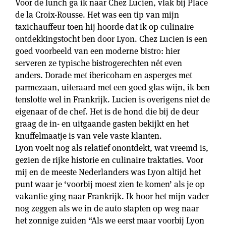
Voor de lunch ga ik naar Chez Lucien, vlak bij Place
de la Croix-Rousse. Het was een tip van mijn
taxichauffeur toen hij hoorde dat ik op culinaire
ontdekkingstocht ben door Lyon. Chez Lucien is een
goed voorbeeld van een moderne bistro: hier
serveren ze typische bistrogerechten nét even
anders. Dorade met ibericoham en asperges met
parmezaan, uiteraard met een goed glas wijn, ik ben
tenslotte wel in Frankrijk. Lucien is overigens niet de
eigenaar of de chef. Het is de hond die bij de deur
graag de in- en uitgaande gasten bekijkt en het
knuffelmaatje is van vele vaste klanten.
Lyon voelt nog als relatief onontdekt, wat vreemd is,
gezien de rijke historie en culinaire traktaties. Voor
mij en de meeste Nederlanders was Lyon altijd het
punt waar je ‘voorbij moest zien te komen’ als je op
vakantie ging naar Frankrijk. Ik hoor het mijn vader
nog zeggen als we in de auto stapten op weg naar
het zonnige zuiden “Als we eerst maar voorbij Lyon