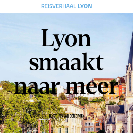
REISVERHAAL
LYON
Lyon
smaakt
naar meer
TEKST IRIS VAN DEN BROEK