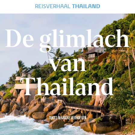
REISVERHAAL
THAILAND
De glimlach
van
Thailand
TEKST MARIEKE VERHOEVEN