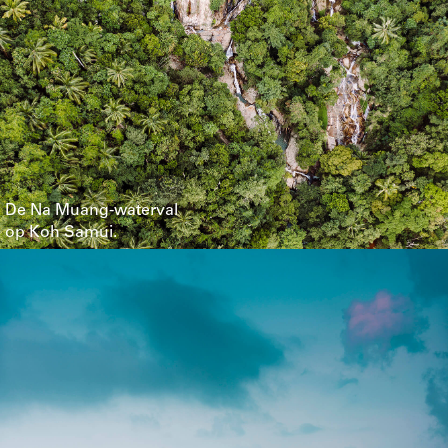
De Na Muang-waterval
op Koh Samui.