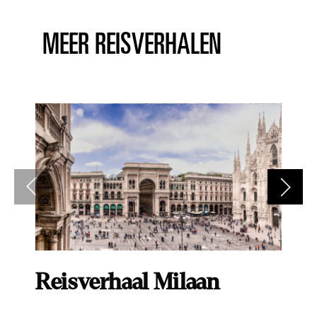
MEER REISVERHALEN
Reisverhaal Milaan
R
T