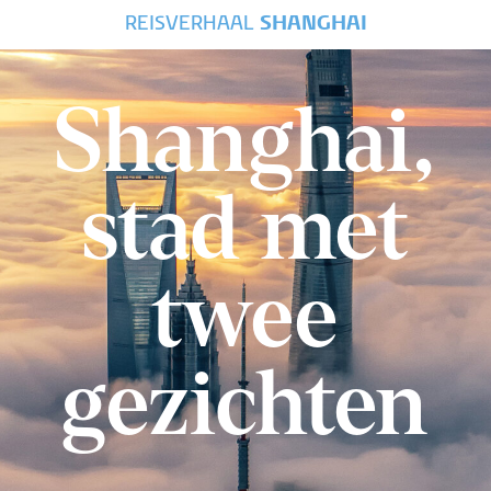
REISVERHAAL
SHANGHAI
Shanghai,
stad met
twee
gezichten