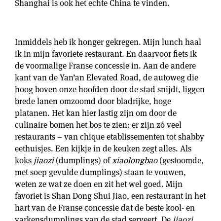
Shanghai is ook het echte China te vinden.
Inmiddels heb ik honger gekregen. Mijn lunch haal
ik in mijn favoriete restaurant. En daarvoor fiets ik
de voormalige Franse concessie in. Aan de andere
kant van de Yan’an Elevated Road, de autoweg die
hoog boven onze hoofden door de stad snijdt, liggen
brede lanen omzoomd door bladrijke, hoge
platanen. Het kan hier lastig zijn om door de
culinaire bomen het bos te zien: er zijn zó veel
restaurants – van chique etablissementen tot shabby
eethuisjes. Een kijkje in de keuken zegt alles. Als
koks
jiaozi
(dumplings) of
xiaolongbao
(gestoomde,
met soep gevulde dumplings) staan te vouwen,
weten ze wat ze doen en zit het wel goed. Mijn
favoriet is Shan Dong Shui Jiao, een restaurant in het
hart van de Franse concessie dat de beste kool- en
varkensdumplings van de stad serveert. De
jiaozi