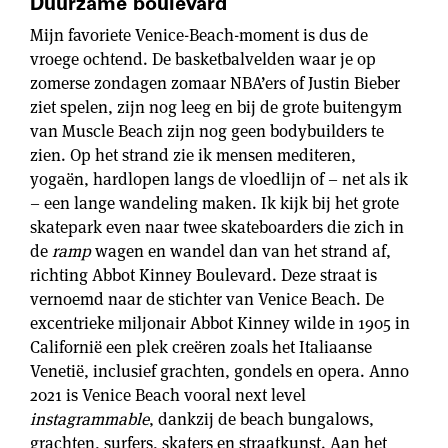
Duurzame boulevard
Mijn favoriete Venice-Beach-moment is dus de
vroege ochtend. De basketbalvelden waar je op
zomerse zondagen zomaar NBA’ers of Justin Bieber
ziet spelen, zijn nog leeg en bij de grote buitengym
van Muscle Beach zijn nog geen bodybuilders te
zien. Op het strand zie ik mensen mediteren,
yogaën, hardlopen langs de vloedlijn of – net als ik
– een lange wandeling maken. Ik kijk bij het grote
skatepark even naar twee skateboarders die zich in
de
ramp
wagen en wandel dan van het strand af,
richting Abbot Kinney Boulevard. Deze straat is
vernoemd naar de stichter van Venice Beach. De
excentrieke miljonair Abbot Kinney wilde in 1905 in
Californië een plek creëren zoals het Italiaanse
Venetië, inclusief grachten, gondels en opera. Anno
2021 is Venice Beach vooral next level
instagrammable
, dankzij de beach bungalows,
grachten, surfers, skaters en straatkunst. Aan het