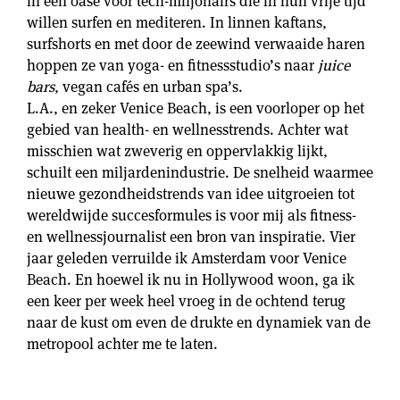
in een oase voor tech-miljonairs die in hun vrije tijd
willen surfen en mediteren. In linnen kaftans,
surfshorts en met door de zeewind verwaaide haren
hoppen ze van yoga- en fitnessstudio’s naar
juice
bars
, vegan cafés en urban spa’s.
L.A., en zeker Venice Beach, is een voorloper op het
gebied van health- en wellnesstrends. Achter wat
misschien wat zweverig en oppervlakkig lijkt,
schuilt een miljardenindustrie. De snelheid waarmee
nieuwe gezondheidstrends van idee uitgroeien tot
wereldwijde succesformules is voor mij als fitness-
en wellnessjournalist een bron van inspiratie. Vier
jaar geleden verruilde ik Amsterdam voor Venice
Beach. En hoewel ik nu in Hollywood woon, ga ik
een keer per week heel vroeg in de ochtend terug
naar de kust om even de drukte en dynamiek van de
metropool achter me te laten.