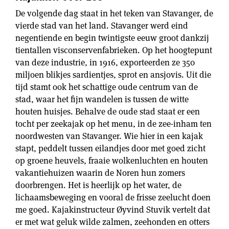
De volgende dag staat in het teken van Stavanger, de
vierde stad van het land. Stavanger werd eind
negentiende en begin twintigste eeuw groot dankzij
tientallen visconservenfabrieken. Op het hoogtepunt
van deze industrie, in 1916, exporteerden ze 350
miljoen blikjes sardientjes, sprot en ansjovis. Uit die
tijd stamt ook het schattige oude centrum van de
stad, waar het fijn wandelen is tussen de witte
houten huisjes. Behalve de oude stad staat er een
tocht per zeekajak op het menu, in de zee-inham ten
noordwesten van Stavanger. Wie hier in een kajak
stapt, peddelt tussen eilandjes door met goed zicht
op groene heuvels, fraaie wolkenluchten en houten
vakantiehuizen waarin de Noren hun zomers
doorbrengen. Het is heerlijk op het water, de
lichaamsbeweging en vooral de frisse zeelucht doen
me goed. Kajakinstructeur Øyvind Stuvik vertelt dat
er met wat geluk wilde zalmen, zeehonden en otters