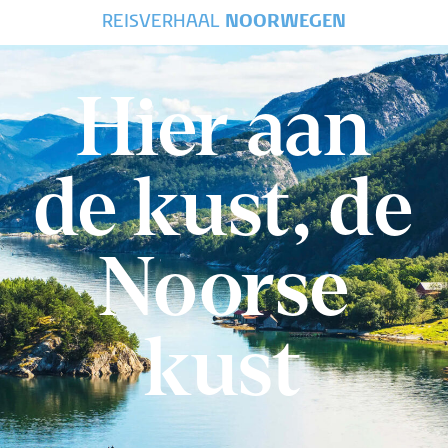
REISVERHAAL
NOORWEGEN
Hier aan
de kust, de
Noorse
kust