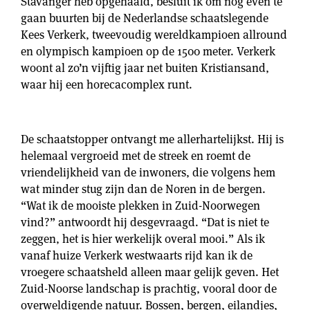
Stavanger heb opgehaald, besluit ik om nog even te
gaan buurten bij de Nederlandse schaatslegende
Kees Verkerk, tweevoudig wereldkampioen allround
en olympisch kampioen op de 1500 meter. Verkerk
woont al zo’n vijftig jaar net buiten Kristiansand,
waar hij een horecacomplex runt.
De schaatstopper ontvangt me allerhartelijkst. Hij is
helemaal vergroeid met de streek en roemt de
vriendelijkheid van de inwoners, die volgens hem
wat minder stug zijn dan de Noren in de bergen.
“Wat ik de mooiste plekken in Zuid-Noorwegen
vind?” antwoordt hij desgevraagd. “Dat is niet te
zeggen, het is hier werkelijk overal mooi.” Als ik
vanaf huize Verkerk westwaarts rijd kan ik de
vroegere schaatsheld alleen maar gelijk geven. Het
Zuid-Noorse landschap is prachtig, vooral door de
overweldigende natuur. Bossen, bergen, eilandjes,