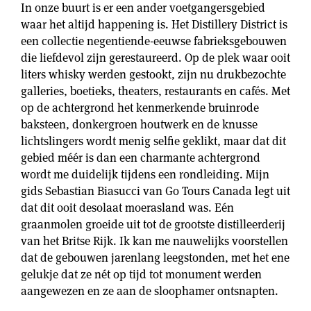
In onze buurt is er een ander voetgangersgebied
waar het altijd happening is. Het Distillery District is
een collectie negentiende-eeuwse fabrieksgebouwen
die liefdevol zijn gerestaureerd. Op de plek waar ooit
liters whisky werden gestookt, zijn nu drukbezochte
galleries, boetieks, theaters, restaurants en cafés. Met
op de achtergrond het kenmerkende bruinrode
baksteen, donkergroen houtwerk en de knusse
lichtslingers wordt menig selfie geklikt, maar dat dit
gebied méér is dan een charmante achtergrond
wordt me duidelijk tijdens een rondleiding. Mijn
gids Sebastian Biasucci van Go Tours Canada legt uit
dat dit ooit desolaat moerasland was. Eén
graanmolen groeide uit tot de grootste distilleerderij
van het Britse Rijk. Ik kan me nauwelijks voorstellen
dat de gebouwen jarenlang leegstonden, met het ene
gelukje dat ze nét op tijd tot monument werden
aangewezen en ze aan de sloophamer ontsnapten.