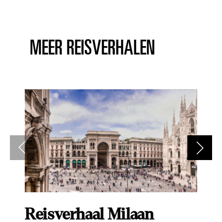
MEER REISVERHALEN
Reisverhaal Milaan
R