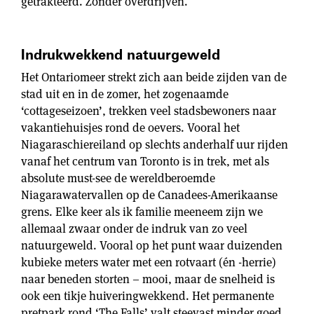
getrakteerd. Zonder overdrijven.
Indrukwekkend natuurgeweld
Het Ontariomeer strekt zich aan beide zijden van de
stad uit en in de zomer, het zogenaamde
‘cottageseizoen’, trekken veel stadsbewoners naar
vakantiehuisjes rond de oevers. Vooral het
Niagaraschiereiland op slechts anderhalf uur rijden
vanaf het centrum van Toronto is in trek, met als
absolute must-see de wereldberoemde
Niagarawatervallen op de Canadees-Amerikaanse
grens. Elke keer als ik familie meeneem zijn we
allemaal zwaar onder de indruk van zo veel
natuurgeweld. Vooral op het punt waar duizenden
kubieke meters water met een rotvaart (én -herrie)
naar beneden storten – mooi, maar de snelheid is
ook een tikje huiveringwekkend. Het permanente
pretpark rond ‘The Falls’ valt steevast minder goed